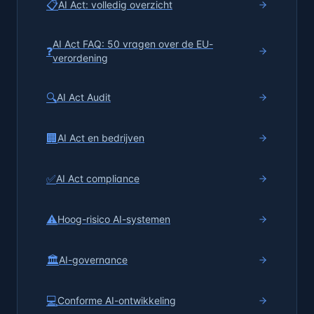
📋
AI Act: volledig overzicht
AI Act FAQ: 50 vragen over de EU-
❓
verordening
🔍
AI Act Audit
🏢
AI Act en bedrijven
✅
AI Act compliance
⚠️
Hoog-risico AI-systemen
🏛️
AI-governance
💻
Conforme AI-ontwikkeling