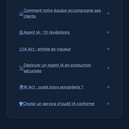
Comment notre équipe accompagne ses
🤝
clients
🤖
Agent IA : 10 révélations
⚖️
IA Act : entrée en vigueur
Déployer un agent IA en production
🚀
sécurisée
🌍
AI Act : quels pays européens ?
🛡️
Choisir un service d'audit IA conforme