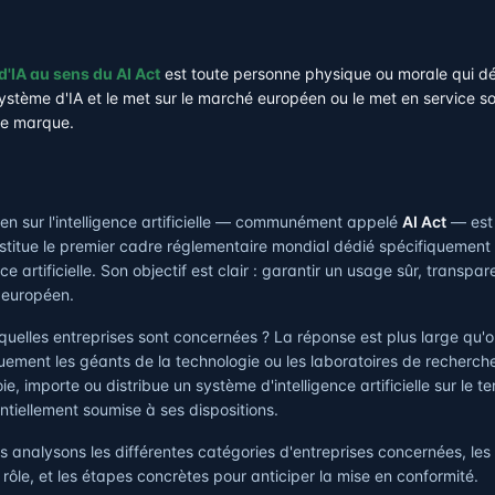
d'IA au sens du AI Act
est toute personne physique ou morale qui dé
stème d'IA et le met sur le marché européen ou le met en service s
re marque.
n sur l'intelligence artificielle — communément appelé
AI Act
— est 
nstitue le premier cadre réglementaire mondial dédié spécifiquemen
ce artificielle. Son objectif est clair : garantir un usage sûr, transpa
é européen.
uelles entreprises sont concernées ? La réponse est plus large qu'on
uement les géants de la technologie ou les laboratoires de recherch
, importe ou distribue un système d'intelligence artificielle sur le ter
tiellement soumise à ses dispositions.
s analysons les différentes catégories d'entreprises concernées, les 
rôle, et les étapes concrètes pour anticiper la mise en conformité.