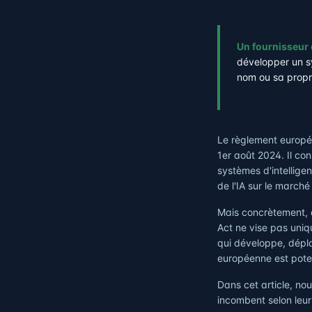
Un fournisseur 
développer un sy
nom ou sa prop
Le règlement europée
1er août 2024. Il co
systèmes d'intelligen
de l'IA sur le march
Mais concrètement, q
Act ne vise pas uniq
qui développe, déploie
européenne est poten
Dans cet article, nou
incombent selon leur 