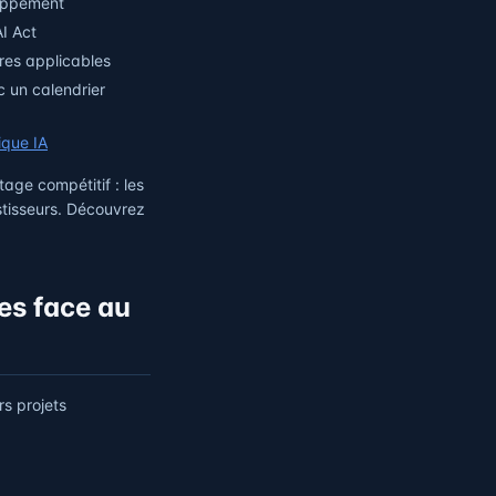
loppement
AI Act
res applicables
c un calendrier
ique IA
age compétitif : les
stisseurs. Découvrez
es face au
s projets