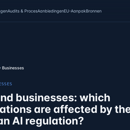
ngen
Audits & Proces
Aanbiedingen
EU-Aanpak
Bronnen
Businesses
ESSES
and businesses: which
ations are affected by th
n AI regulation?