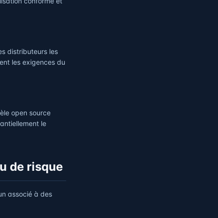
lisation conforme et
s distributeurs les
ent les exigences du
dèle open source
antiellement le
au de risque
cun associé à des