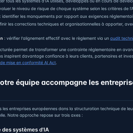
ster tous les systèmes d'IA utilisés, développés ou en cours de déve
valuer le niveau de risque de chaque système selon les critères de l'
: identifier les manquements par rapport aux exigences réglementai
finir les corrections techniques et organisationnelles à apporter, ave
on
: vérifier l'alignement effectif avec le règlement via un
audit techn
turée permet de transformer une contrainte réglementaire en avant
s inspirent davantage confiance à leurs clients, partenaires et inve
de mise en conformité AI Act
.
tre équipe accompagne les entrepris
es entreprises européennes dans la structuration technique de leur
cielle. Notre approche repose sur trois axes :
e des systèmes d'IA