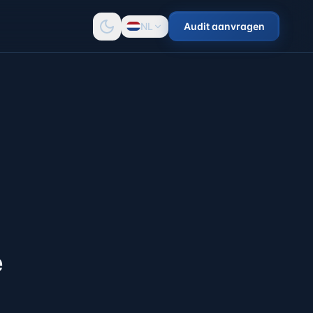
NL
Audit aanvragen
e