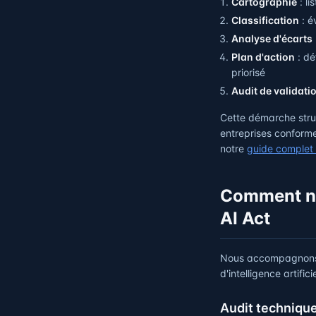
Cartographie
: li
Classification
: é
Analyse d'écarts
Plan d'action
: dé
priorisé
Audit de validati
Cette démarche struc
entreprises conforme
notre
guide complet 
Comment no
AI Act
Nous accompagnons l
d'intelligence artifi
Audit techniqu