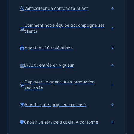
🔍
Vérificateur de conformité AI Act
Comment notre équipe accompagne ses
🤝
clients
🤖
Agent IA : 10 révélations
⚖️
IA Act : entrée en vigueur
Déployer un agent IA en production
🚀
sécurisée
🌍
AI Act : quels pays européens ?
🛡️
Choisir un service d'audit IA conforme