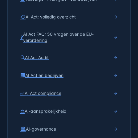
📋
AI Act: volledig overzicht
AI Act FAQ: 50 vragen over de EU-
❓
verordening
🔍
AI Act Audit
🏢
AI Act en bedrijven
✅
AI Act compliance
⚖️
AI-aansprakelijkheid
🏛️
AI-governance