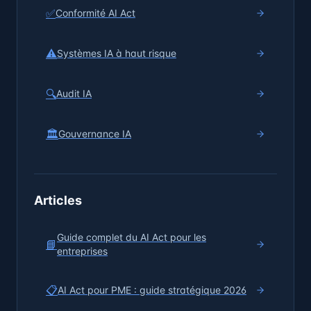
✅
Conformité AI Act
⚠️
Systèmes IA à haut risque
🔍
Audit IA
🏛️
Gouvernance IA
Articles
Guide complet du AI Act pour les
📘
entreprises
📋
AI Act pour PME : guide stratégique 2026