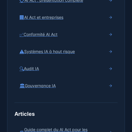
📋
AI Act : présentation complète
🏢
AI Act et entreprises
✅
Conformité AI Act
⚠️
Systèmes IA à haut risque
🔍
Audit IA
🏛️
Gouvernance IA
Articles
Guide complet du AI Act pour les