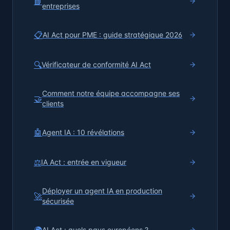
📘
entreprises
📋
AI Act pour PME : guide stratégique 2026
🔍
Vérificateur de conformité AI Act
Comment notre équipe accompagne ses
🤝
clients
🤖
Agent IA : 10 révélations
⚖️
IA Act : entrée en vigueur
Déployer un agent IA en production
🚀
sécurisée
AI Act : quels pays européens ?