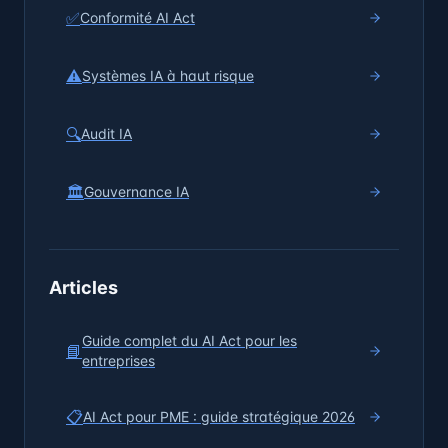
✅
Conformité AI Act
⚠️
Systèmes IA à haut risque
🔍
Audit IA
🏛️
Gouvernance IA
Articles
Guide complet du AI Act pour les
📘
entreprises
📋
AI Act pour PME : guide stratégique 2026