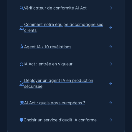
🔍
Vérificateur de conformité AI Act
Comment notre équipe accompagne ses
🤝
clients
🤖
Agent IA : 10 révélations
⚖️
IA Act : entrée en vigueur
Déployer un agent IA en production
🚀
sécurisée
🌍
AI Act : quels pays européens ?
🛡️
Choisir un service d'audit IA conforme