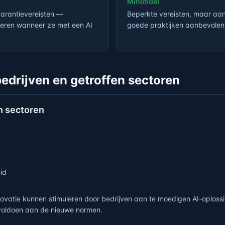
Minimaal
parantievereisten —
Beperkte vereisten, maar a
meren wanneer ze met een AI
goede praktijken aanbevolen
edrijven en getroffen sectoren
n sectoren
id
novatie kunnen stimuleren door bedrijven aan te moedigen AI-oploss
 voldoen aan de nieuwe normen.