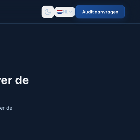
NL
Audit aanvragen
ver de
ver de