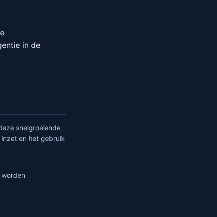
de
entie in de
n deze snelgroeiende
inzet en het gebruik
n worden