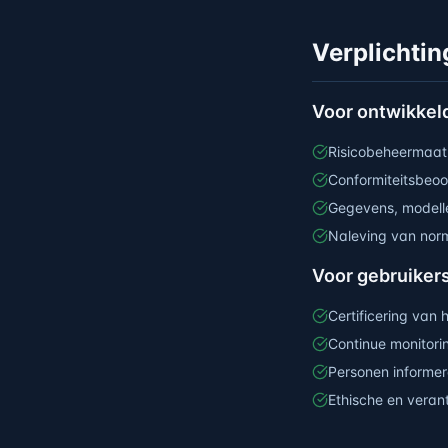
Verplichtin
Voor ontwikkel
Risicobeheermaat
Conformiteitsbeoo
Gegevens, modell
Naleving van nor
Voor gebruiker
Certificering van 
Continue monitori
Personen informere
Ethische en vera