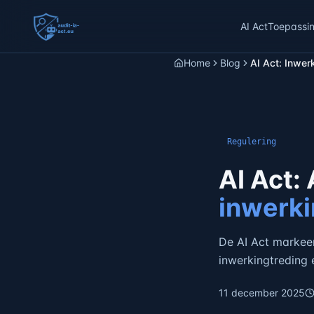
AI Act
Toepassi
Home
Blog
AI Act: Inwer
Regulering
AI Act:
inwerki
De AI Act markeer
inwerkingtreding 
11 december 2025