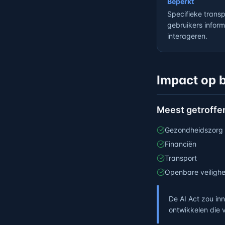
Beperkt
Specifieke trans
gebruikers infor
interageren.
Impact op b
Meest getroffe
Gezondheidszorg
Financiën
Transport
Openbare veilighe
De AI Act zou in
ontwikkelen die