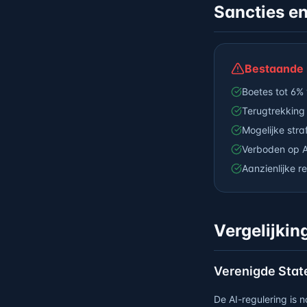
Sancties en
Bestaande r
Boetes tot 6%
Terugtrekking
Mogelijke stra
Verboden op AI
Aanzienlijke 
Vergelijkin
Verenigde Stat
De AI-regulering is 