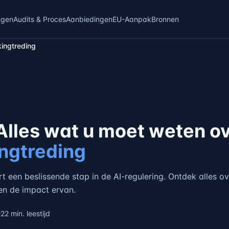
ngen
Audits & Proces
Aanbiedingen
EU-Aanpak
Bronnen
kingtreding
 Alles wat u moet weten o
ngtreding
t een beslissende stap in de AI-regulering. Ontdek alles o
en de impact ervan.
22 min. leestijd