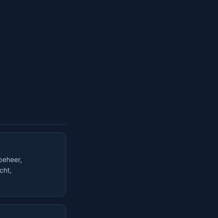
beheer,
cht,