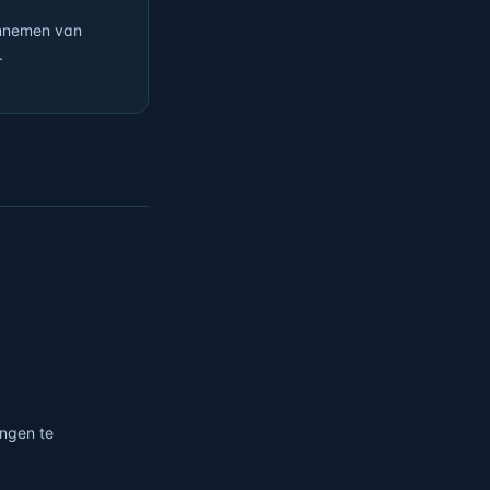
annemen van
.
ingen te