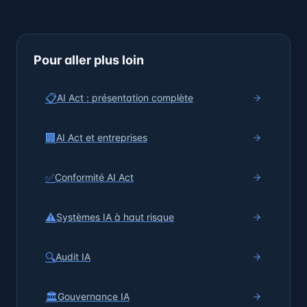
Pour aller plus loin
📋
AI Act : présentation complète
🏢
AI Act et entreprises
✅
Conformité AI Act
⚠️
Systèmes IA à haut risque
🔍
Audit IA
🏛️
Gouvernance IA