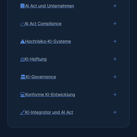
🏢
AI Act und Unternehmen
✅
AI Act Compliance
⚠️
Hochrisiko-KI-Systeme
⚖️
KI-Haftung
🏛️
KI-Governance
💻
Konforme KI-Entwicklung
🔗
KI-Integrator und AI Act