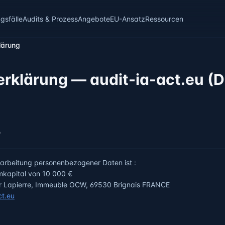
sfälle
Audits & Prozess
Angebote
EU-Ansatz
Ressourcen
lärung
rklärung — audit-ia-act.eu 
r
erarbeitung personenbezogener Daten ist
:
mkapital von
10 000 €
er Lapierre, Immeuble OCW, 69530 Brignais FRANCE
ct.eu