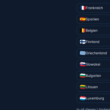
Frankreich
Spanien
Belgien
Finnland
Griechenland
Slowakei
Bulgarien
Litauen
Luxemburg
In all diesen Lände