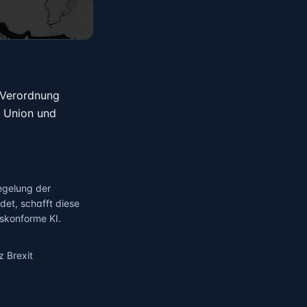
 Verordnung
n Union und
.
Regelung der
det, schafft diese
skonforme KI.
z Brexit