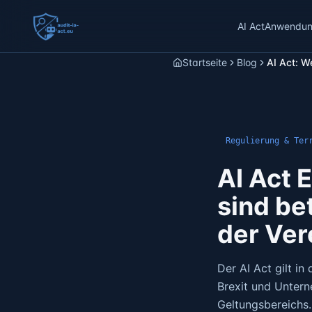
AI Act
Anwendung
Startseite
Blog
AI Act: W
Regulierung & Ter
AI Act 
sind be
der Ve
Der AI Act gilt i
Brexit und Untern
Geltungsbereichs.