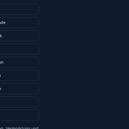
nde
k
en
n
n
ung, Vermarktung und