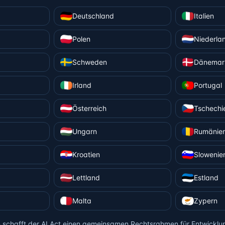
Deutschland
Italien
Polen
Niederla
Schweden
Dänemar
Irland
Portugal
Österreich
Tschechi
Ungarn
Rumänie
Kroatien
Slowenie
Lettland
Estland
Malta
Zypern
rn schafft der AI Act einen gemeinsamen Rechtsrahmen für Entwickl