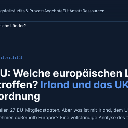
sfälle
Audits & Prozess
Angebote
EU-Ansatz
Ressourcen
elche Länder?
ritorialität
EU: Welche europäischen 
troffen?
Irland und das U
rordnung
n allen 27 EU-Mitgliedstaaten. Aber was ist mit Irland, dem
ehmen außerhalb Europas? Eine vollständige Analyse des te