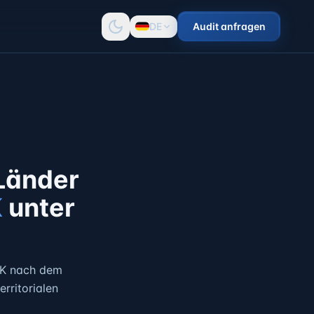
DE
Audit anfragen
Länder
K
unter
 UK nach dem
rritorialen