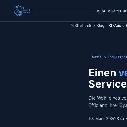
AI Act
Anwendung
Startseite
Blog
KI-Audit-
Audit & Complianc
Einen
v
Servic
Die Wahl eines ve
Effizienz Ihrer Sy
10. März 2026
25 M