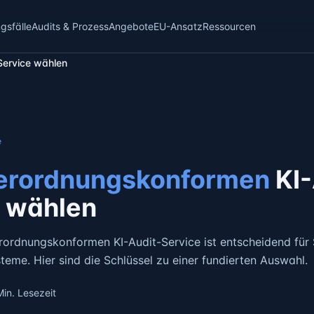
sfälle
Audits & Prozess
Angebote
EU-Ansatz
Ressourcen
Service wählen
e
erordnungskonformen
KI-
e wählen
rordnungskonformen KI-Audit-Service ist entscheidend für 
steme. Hier sind die Schlüssel zu einer fundierten Auswahl.
in. Lesezeit