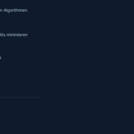
en Algorithmen.
its minimieren
s