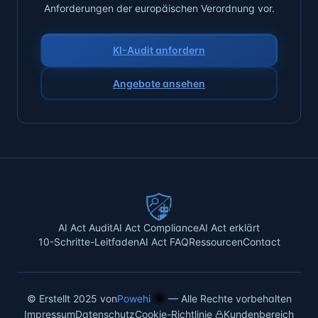
Anforderungen der europäischen Verordnung vor.
KI-Audit anfordern
Angebote ansehen
AI Act Audit
AI Act Compliance
AI Act erklärt
10-Schritte-Leitfaden
AI Act FAQ
Ressourcen
Contact
©
Erstellt 2025 von
Powehi
—
Alle Rechte vorbehalten
Impressum
Datenschutz
Cookie-Richtlinie
·
Kundenbereich