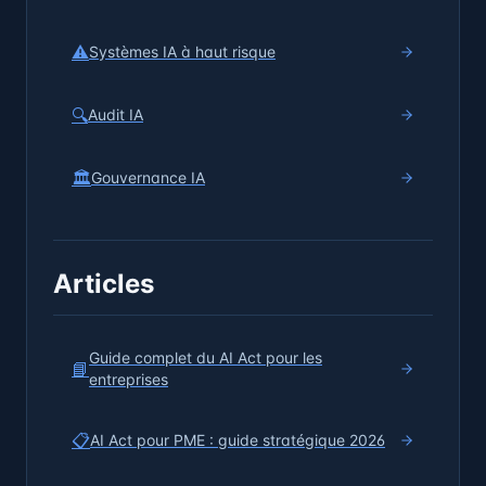
⚠️
Systèmes IA à haut risque
🔍
Audit IA
🏛️
Gouvernance IA
Articles
Guide complet du AI Act pour les
📘
entreprises
📋
AI Act pour PME : guide stratégique 2026