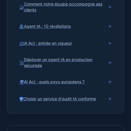
Comment notre équipe accompagne ses
🤝
clients
🤖
Agent IA : 10 révélations
⚖️
IA Act : entrée en vigueur
Déployer un agent IA en production
🚀
sécurisée
🌍
AI Act : quels pays européens ?
🛡️
Choisir un service d'audit IA conforme