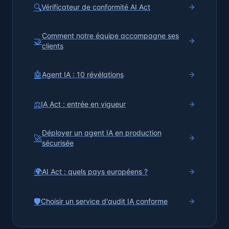
🔍
Vérificateur de conformité AI Act
Comment notre équipe accompagne ses
🤝
clients
🤖
Agent IA : 10 révélations
⚖️
IA Act : entrée en vigueur
Déployer un agent IA en production
🚀
sécurisée
🌍
AI Act : quels pays européens ?
🛡️
Choisir un service d'audit IA conforme