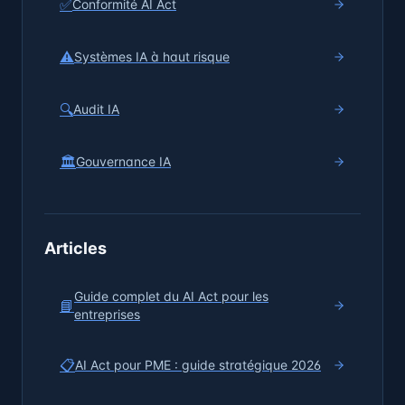
✅
Conformité AI Act
⚠️
Systèmes IA à haut risque
🔍
Audit IA
🏛️
Gouvernance IA
Articles
Guide complet du AI Act pour les
📘
entreprises
📋
AI Act pour PME : guide stratégique 2026