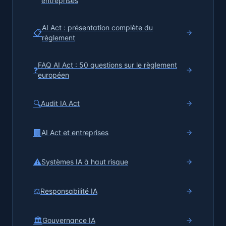
entreprises
AI Act : présentation complète du
📋
règlement
FAQ AI Act : 50 questions sur le règlement
❓
européen
🔍
Audit IA Act
🏢
AI Act et entreprises
⚠️
Systèmes IA à haut risque
⚖️
Responsabilité IA
🏛️
Gouvernance IA