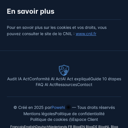
En savoir plus
Pour en savoir plus sur les cookies et vos droits, vous
pouvez consulter le site de la CNIL :
www.cnil.fr
Audit IA Act
Conformité AI Act
AI Act expliqué
Guide 10 étapes
FAQ AI Act
Ressources
Contact
©
Créé en 2025 par
Powehi
—
Tous droits réservés
Mentions légales
Politique de confidentialité
Politique de cookies
·
Espace Client
Français
English
Deutsch
Nederlands
·
FR Blog
EN Blog
DE Blog
NL Blog